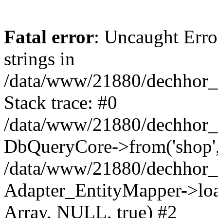
Fatal error
: Uncaught Error
strings in
/data/www/21880/dechhor_
Stack trace: #0
/data/www/21880/dechhor_
DbQueryCore->from('shop', 
/data/www/21880/dechhor_c
Adapter_EntityMapper->loa
Array, NULL, true) #2