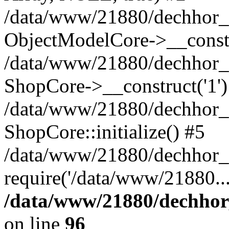
/data/www/21880/dechhor_c
ObjectModelCore->__const
/data/www/21880/dechhor_c
ShopCore->__construct('1')
/data/www/21880/dechhor_c
ShopCore::initialize() #5
/data/www/21880/dechhor_c
require('/data/www/21880..
/data/www/21880/dechhor
on line
96